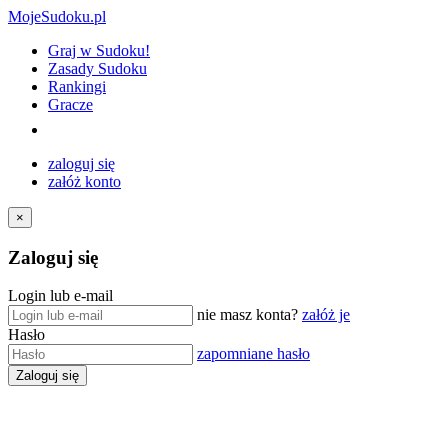
MojeSudoku.pl
Graj w Sudoku!
Zasady Sudoku
Rankingi
Gracze
zaloguj się
załóż konto
×
Zaloguj się
Login lub e-mail
nie masz konta?
załóż je
Hasło
zapomniane hasło