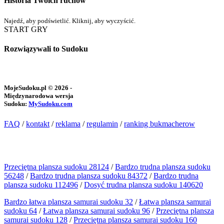
Historia Twoich ruchów
Najedź, aby podświetlić. Kliknij, aby wyczyścić.
START GRY
Rozwiązywali to Sudoku
MojeSudoku.pl © 2026 -
Międzynarodowa wersja
Sudoku:
MySudoku.com
FAQ
/
kontakt
/
reklama
/
regulamin
/
ranking bukmacherow
Przeciętna plansza sudoku 28124
/
Bardzo trudna plansza sudoku
56248
/
Bardzo trudna plansza sudoku 84372
/
Bardzo trudna
plansza sudoku 112496
/
Dosyć trudna plansza sudoku 140620
Bardzo łatwa plansza samurai sudoku 32
/
Łatwa plansza samurai
sudoku 64
/
Łatwa plansza samurai sudoku 96
/
Przeciętna plansza
samurai sudoku 128
/
Przeciętna plansza samurai sudoku 160