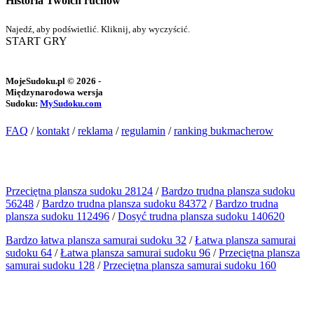
Historia Twoich ruchów
Najedź, aby podświetlić. Kliknij, aby wyczyścić.
START GRY
MojeSudoku.pl © 2026 -
Międzynarodowa wersja
Sudoku:
MySudoku.com
FAQ
/
kontakt
/
reklama
/
regulamin
/
ranking bukmacherow
Przeciętna plansza sudoku 28124
/
Bardzo trudna plansza sudoku
56248
/
Bardzo trudna plansza sudoku 84372
/
Bardzo trudna
plansza sudoku 112496
/
Dosyć trudna plansza sudoku 140620
Bardzo łatwa plansza samurai sudoku 32
/
Łatwa plansza samurai
sudoku 64
/
Łatwa plansza samurai sudoku 96
/
Przeciętna plansza
samurai sudoku 128
/
Przeciętna plansza samurai sudoku 160