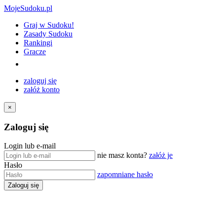
MojeSudoku.pl
Graj w Sudoku!
Zasady Sudoku
Rankingi
Gracze
zaloguj się
załóż konto
×
Zaloguj się
Login lub e-mail
nie masz konta?
załóż je
Hasło
zapomniane hasło